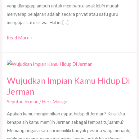
yang dianggap ampuh untuk membantu anak lebih mudah
menyerap pelajaran adalah secara privat atau satu guru
mengajar satu siswa. Hal ini […]
Read More »
Wujudkan
Impian
Wujudkan Impian Kamu Hidup Di
Kamu
Hidup
Jerman
Di
Seputar Jerman
/
Herr Masiga
Jerman
Apakah kamu mengimpikan dapat hidup di Jerman? Kira-kira
kenapa sih kamu memilih Jerman sebagai tempat tujuanmu?
Memang negara satu ini memiliki banyak pesona yang menarik,
sehingga orang-orang berlomba-lomba untuk bisa tinggal