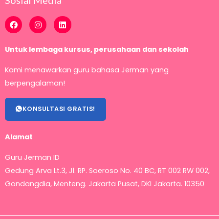
Sosial Media
F
I
L
a
n
i
c
s
n
e
t
k
Untuk lembaga kursus, perusahaan dan sekolah
b
a
e
o
g
d
o
r
i
Kami menawarkan guru bahasa Jerman yang
k
a
n
m
berpengalaman!
KONSULTASI GRATIS!
Alamat
Guru Jerman ID
Gedung Arva Lt.3, Jl. RP. Soeroso No. 40 BC, RT 002 RW 002,
Gondangdia, Menteng.
Jakarta Pusat, DKI Jakarta. 10350