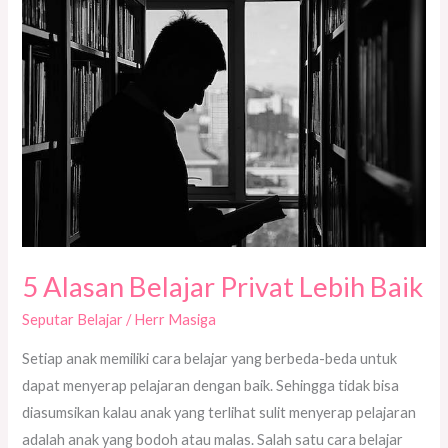
Alasan
Belajar
Privat
Lebih
Baik
5 Alasan Belajar Privat Lebih Baik
Seputar Belajar
/
Herr Masiga
Setiap anak memiliki cara belajar yang berbeda-beda untuk
dapat menyerap pelajaran dengan baik. Sehingga tidak bisa
diasumsikan kalau anak yang terlihat sulit menyerap pelajaran
adalah anak yang bodoh atau malas. Salah satu cara belajar