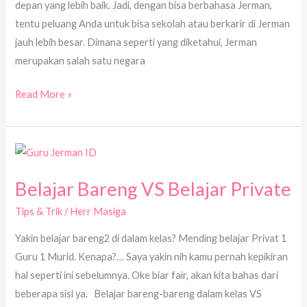
depan yang lebih baik. Jadi, dengan bisa berbahasa Jerman,
tentu peluang Anda untuk bisa sekolah atau berkarir di Jerman
jauh lebih besar. Dimana seperti yang diketahui, Jerman
merupakan salah satu negara
Read More »
Belajar
Bareng
Belajar Bareng VS Belajar Private
VS
Belajar
Tips & Trik
/
Herr Masiga
Private
Yakin belajar bareng2 di dalam kelas? Mending belajar Privat 1
Guru 1 Murid. Kenapa?… Saya yakin nih kamu pernah kepikiran
hal seperti ini sebelumnya. Oke biar fair, akan kita bahas dari
beberapa sisi ya. Belajar bareng-bareng dalam kelas VS