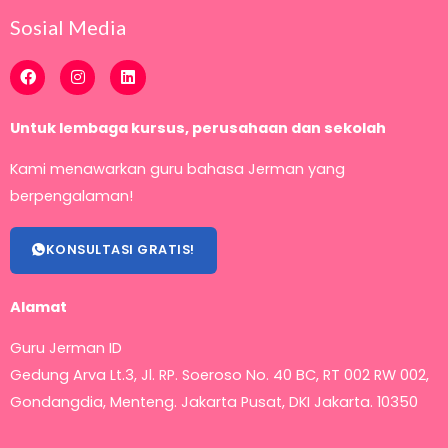
Sosial Media
F
I
L
a
n
i
c
s
n
e
t
k
Untuk lembaga kursus, perusahaan dan sekolah
b
a
e
o
g
d
o
r
i
Kami menawarkan guru bahasa Jerman yang
k
a
n
m
berpengalaman!
KONSULTASI GRATIS!
Alamat
Guru Jerman ID
Gedung Arva Lt.3, Jl. RP. Soeroso No. 40 BC, RT 002 RW 002,
Gondangdia, Menteng.
Jakarta Pusat, DKI Jakarta. 10350