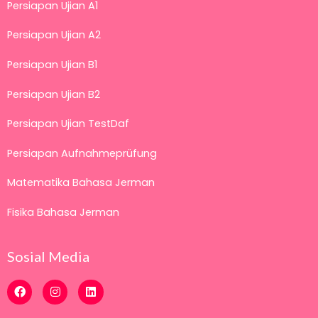
Persiapan Ujian A1
Persiapan Ujian A2
Persiapan Ujian B1
Persiapan Ujian B2
Persiapan Ujian TestDaf
Persiapan Aufnahmeprüfung
Matematika Bahasa Jerman
Fisika Bahasa Jerman
Sosial Media
F
I
L
a
n
i
c
s
n