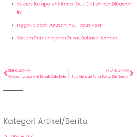
Sukses itu apa sih? Kenali Dulu Defisininya Dibawah
ini
Nggak Cocok Jurusan, Aku Harus Apa?
Sistem Pembelajaran Privat Bahasa Jerman
SEBELUMNYA
SELANJUTNYA
Prev
N
Sukses itu apa sih? Kenali Dulu Defisininya Dibawah ini
Tips Mencari Tahu Bakat Diri Sendiri
Kategori Artikel/Berita
Tips & Trik