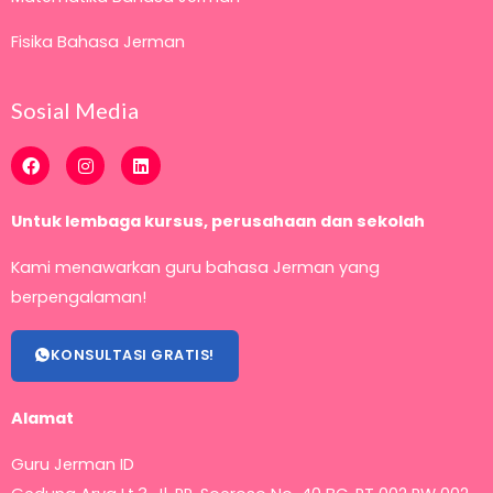
Fisika Bahasa Jerman
Sosial Media
F
I
L
a
n
i
c
s
n
e
t
k
Untuk lembaga kursus, perusahaan dan sekolah
b
a
e
o
g
d
o
r
i
Kami menawarkan guru bahasa Jerman yang
k
a
n
m
berpengalaman!
KONSULTASI GRATIS!
Alamat
Guru Jerman ID