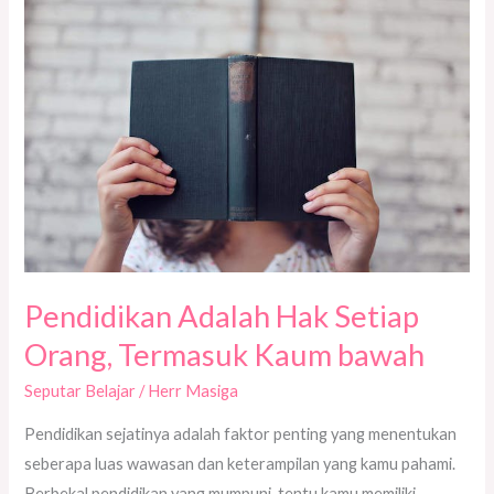
Adalah
Hak
Setiap
Orang,
Termasuk
Kaum
bawah
Pendidikan Adalah Hak Setiap
Orang, Termasuk Kaum bawah
Seputar Belajar
/
Herr Masiga
Pendidikan sejatinya adalah faktor penting yang menentukan
seberapa luas wawasan dan keterampilan yang kamu pahami.
Berbekal pendidikan yang mumpuni, tentu kamu memiliki