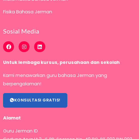
Fisika Bahasa Jerman
Sosial Media
F
I
L
a
n
i
c
s
n
e
t
k
Untuk lembaga kursus, perusahaan dan sekolah
b
a
e
o
g
d
o
r
i
Kami menawarkan guru bahasa Jerman yang
k
a
n
m
berpengalaman!
KONSULTASI GRATIS!
Alamat
Guru Jerman ID