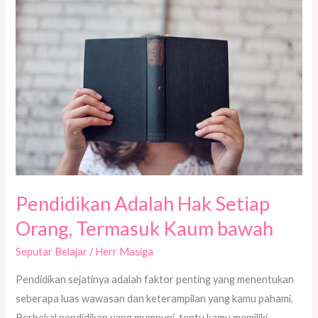
Adalah
Hak
Setiap
Orang,
Termasuk
Kaum
bawah
Pendidikan Adalah Hak Setiap
Orang, Termasuk Kaum bawah
Seputar Belajar
/
Herr Masiga
Pendidikan sejatinya adalah faktor penting yang menentukan
seberapa luas wawasan dan keterampilan yang kamu pahami.
Berbekal pendidikan yang mumpuni, tentu kamu memiliki