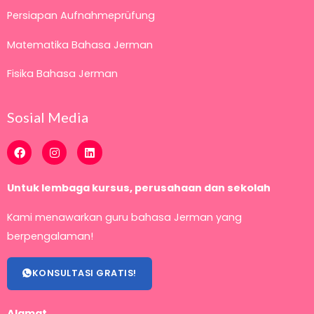
Persiapan Aufnahmeprüfung
Matematika Bahasa Jerman
Fisika Bahasa Jerman
Sosial Media
F
I
L
a
n
i
c
s
n
e
t
k
Untuk lembaga kursus, perusahaan dan sekolah
b
a
e
o
g
d
o
r
i
Kami menawarkan guru bahasa Jerman yang
k
a
n
m
berpengalaman!
KONSULTASI GRATIS!
Alamat