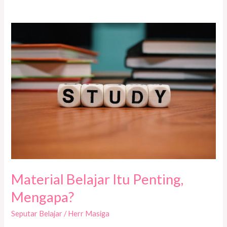
Material
Belajar
Itu
Penting,
Mengapa?
Material Belajar Itu Penting,
Mengapa?
Seputar Belajar
/
Herr Masiga